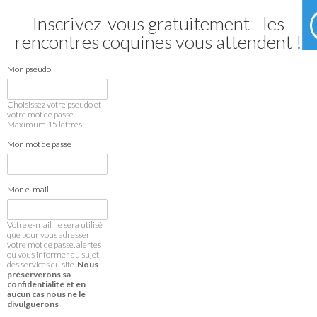
Inscrivez-vous gratuitement - les
rencontres coquines vous attendent !
Mon pseudo
Choisissez votre pseudo et
votre mot de passe.
Maximum 15 lettres.
Mon mot de passe
Mon e-mail
Votre e-mail ne sera utilisé
que pour vous adresser
votre mot de passe, alertes
ou vous informer au sujet
des services du site.
Nous
préserverons sa
confidentialité et en
aucun cas nous ne le
divulguerons