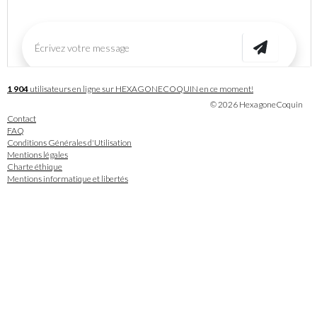
1 904
utilisateurs en ligne sur HEXAGONECOQUIN en ce moment!
© 2026 HexagoneCoquin
Contact
FAQ
Conditions Générales d'Utilisation
Mentions légales
Charte éthique
Mentions informatique et libertés