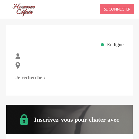
SE CONNECTER
En ligne
Je recherche :
Inscrivez-vous pour chater avec