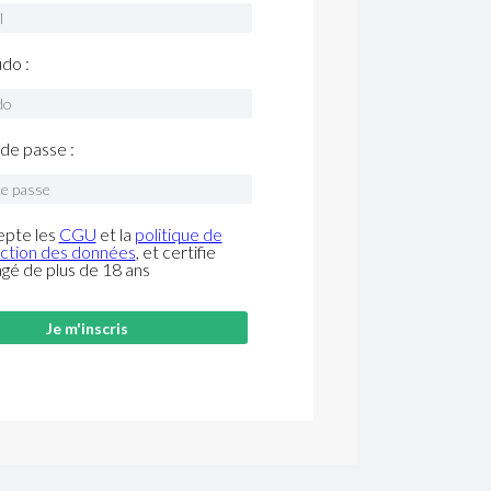
do :
de passe :
epte les
CGU
et la
politique de
ction des données
, et certifie
âgé de plus de 18 ans