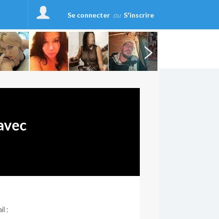
Se connecter
ou
S'inscrire
avec
l :