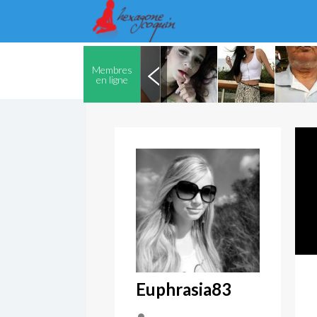
Membres
en ligne
Euphrasia83