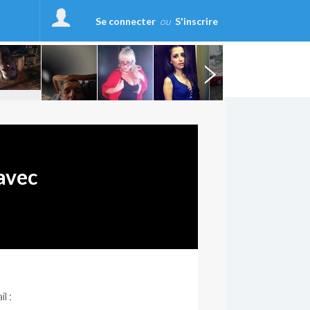
Se connecter
ou
S'inscrire
avec
l :