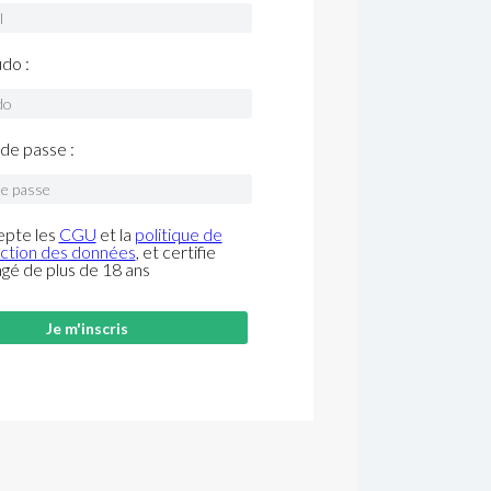
do :
de passe :
epte les
CGU
et la
politique de
ction des données
, et certifie
âgé de plus de 18 ans