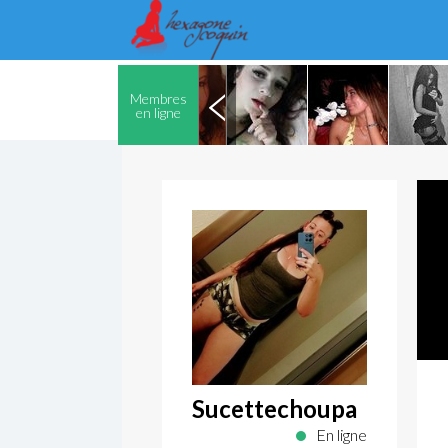
Membres
en ligne
Sucettechoupa
En ligne