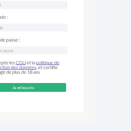
do :
de passe :
epte les
CGU
et la
politique de
ction des données
, et certifie
âgé de plus de 18 ans