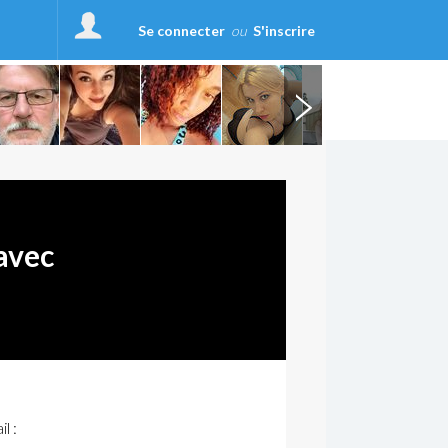
Se connecter
ou
S'inscrire
avec
l :